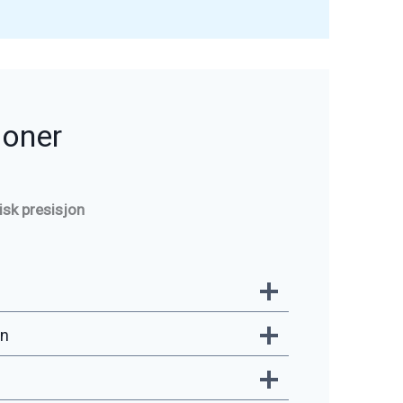
joner
isk presisjon
on
e