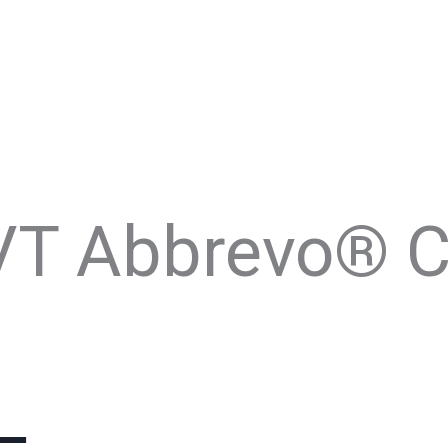
VT Abbrevo® C
 –