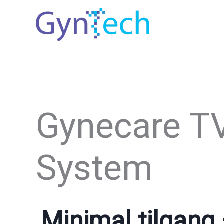
Hopp
rett
til
innholdet
Gynecare T
System
Minimal tilgang