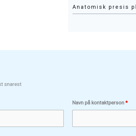
Anatomisk presis p
kt snarest
Navn på kontaktperson
*