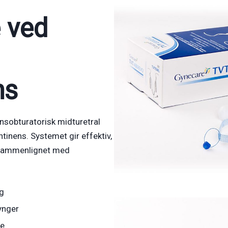
 ved
ns
sobturatorisk midturetral
ntinens. Systemet gir effektiv,
 sammenlignet med
g
lynger
te