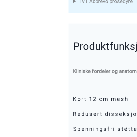
TVT Abbrevo prosedyre
Produktfunks
Kliniske fordeler og anatom
Kort 12 cm mesh
Redusert disseksj
Spenningsfri støtt