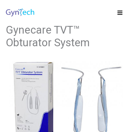
Hopp
rett
til
innholdet
Gynecare TVT™
Obturator System